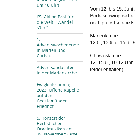
um 18 Uhr!
Vom 12. bis 15. Juni
Bodelschwinghschen St
65. Aktion Brot für
die Welt: "Wandel
noch gut erhaltene 
säen"
Marienkirche:
1.
12.6., 13.6. u. 15.6
Adventswochenende
in Marien und
Christus
Christuskirche:
12.-15.6., 10-12 Uhr
Adventsandachten
leider entfallen)
in der Marienkirche
Ewigkeitssonntag
2023: Offene Kapelle
auf dem
Geestemünder
Friedhof
5. Konzert der
Herbstlichen
Orgelmusiken am
25. November: Orgel