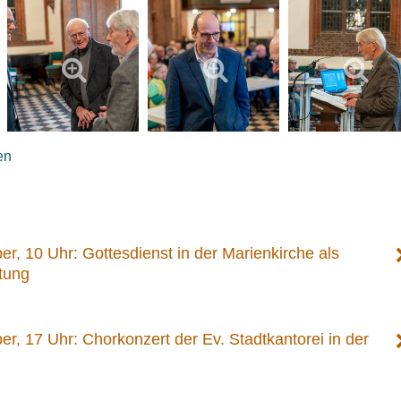
en
r, 10 Uhr: Gottesdienst in der Marienkirche als
tung
r, 17 Uhr: Chorkonzert der Ev. Stadtkantorei in der