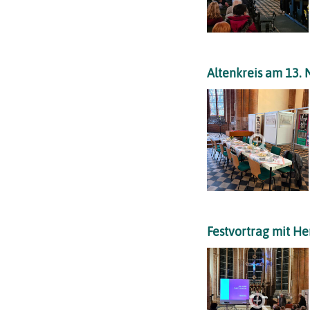
Altenkreis am 13.
Festvortrag mit H