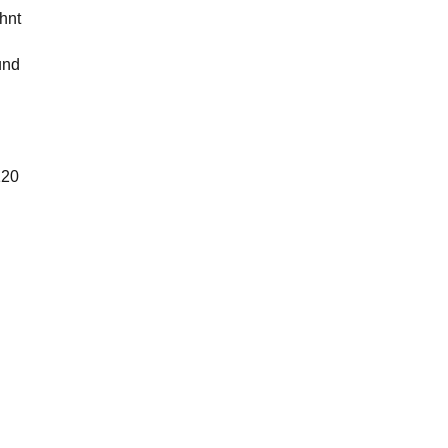
hnt
und
120