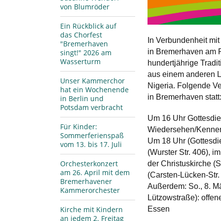
von Blumröder
Ein Rückblick auf
das Chorfest
In Verbundenheit mit
"Bremerhaven
in Bremerhaven am Fr
singt!" 2026 am
Wasserturm
hundertjährige Tradi
aus einem anderen L
Unser Kammerchor
Nigeria. Folgende Ve
hat ein Wochenende
in Bremerhaven statt
in Berlin und
Potsdam verbracht
Um 16 Uhr Gottesdien
Für Kinder:
Wiedersehen/Kennenl
Sommerferienspaß
Um 18 Uhr (Gottesdi
vom 13. bis 17. Juli
(Wurster Str. 406), 
Orchesterkonzert
der Christuskirche (
am 26. April mit dem
(Carsten-Lücken-Str.
Bremerhavener
Außerdem: So., 8. Mä
Kammerorchester
Lützowstraße): offen
Essen
Kirche mit Kindern
an jedem 2. Freitag