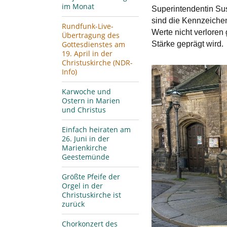
im Monat
Superintendentin Su
sind die Kennzeichen
Rundfunk-Live-
Werte nicht verloren
Übertragung des
Stärke geprägt wird.
Gottesdienstes am
19. April in der
Christuskirche (NDR-
Info)
Karwoche und
Ostern in Marien
und Christus
Einfach heiraten am
26. Juni in der
Marienkirche
Geestemünde
Größte Pfeife der
Orgel in der
Christuskirche ist
zurück
Chorkonzert des