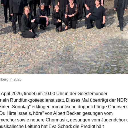
berg in 2025
April 2026, findet um 10.00 Uhr in der Geestemünder
r ein Rundfunkgottesdienst statt. Dieses Mal überträgt der NDR
Hirten-Sonntag“ erklingen romantische doppelchörige Chorwer
“Du Hirte Israels, höre” von Albert Becker, gesungen vom
erchor sowie neuere Chormusik, gesungen vom Jugendchor 
usikalische Leitung hat Eva Schad; die Predigt hält