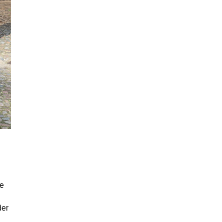
ke
der