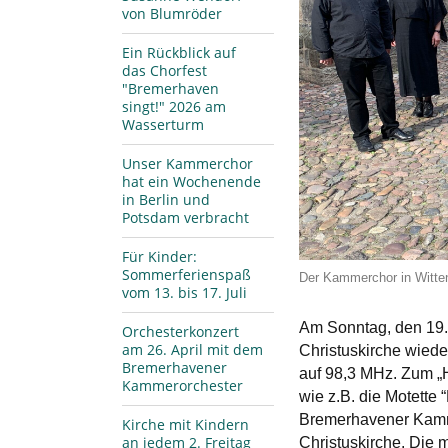
von Blumröder
Ein Rückblick auf
das Chorfest
"Bremerhaven
singt!" 2026 am
Wasserturm
Unser Kammerchor
hat ein Wochenende
in Berlin und
Potsdam verbracht
Für Kinder:
Sommerferienspaß
Der Kammerchor in Witten
vom 13. bis 17. Juli
Am Sonntag, den 19. 
Orchesterkonzert
am 26. April mit dem
Christuskirche wiede
Bremerhavener
auf 98,3 MHz. Zum „
Kammerorchester
wie z.B. die Motette 
Bremerhavener Kamm
Kirche mit Kindern
an jedem 2. Freitag
Christuskirche. Die m