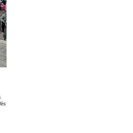
a
fés