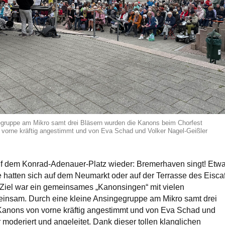
egruppe am Mikro samt drei Bläsern wurden die Kanons beim Chorfest
 vorne kräftig angestimmt und von Eva Schad und Volker Nagel-Geißler
uf dem Konrad-Adenauer-Platz wieder: Bremerhaven singt! Etw
 hatten sich auf dem Neumarkt oder auf der Terrasse des Eisca
 Ziel war ein gemeinsames „Kanonsingen“ mit vielen
insam. Durch eine kleine Ansingegruppe am Mikro samt drei
Kanons von vorne kräftig angestimmt und von Eva Schad und
 moderiert und angeleitet. Dank dieser tollen klanglichen