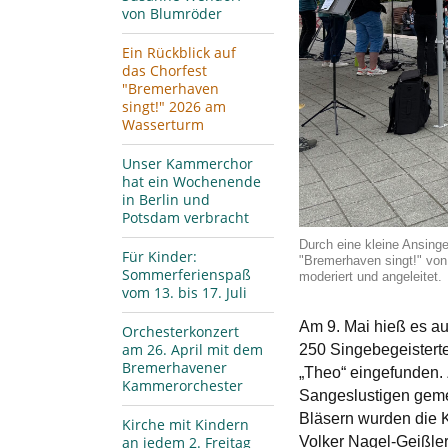
von Blumröder
Ein Rückblick auf
das Chorfest
"Bremerhaven
singt!" 2026 am
Wasserturm
Unser Kammerchor
hat ein Wochenende
in Berlin und
Potsdam verbracht
Durch eine kleine Ansing
Für Kinder:
"Bremerhaven singt!" von
Sommerferienspaß
moderiert und angeleitet.
vom 13. bis 17. Juli
Am 9. Mai hieß es a
Orchesterkonzert
am 26. April mit dem
250 Singebegeisterte
Bremerhavener
„Theo“ eingefunden.
Kammerorchester
Sangeslustigen geme
Bläsern wurden die 
Kirche mit Kindern
Volker Nagel-Geißler
an jedem 2. Freitag