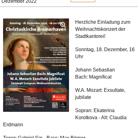
Dezember 2022
Herzliche Einladung zum
Weihnachtskonzert der
Stadtkantorei!
Sonntag, 18. Dezember, 16
Uhr
Johann Sebastian
Bach: Magnificat
W.A. Mozart: Exsultate,
jubilate
Sopran: Ekaterina
Korotkova - Alt: Claudia
Erdmann
Tenor: Gabriel Sin - Bass: Max Börner