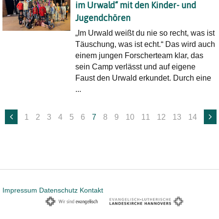
im Urwald“ mit den Kinder- und
Jugendchören
„Im Urwald weißt du nie so recht, was ist
Täuschung, was ist echt.“ Das wird auch
einem jungen Forscherteam klar, das
sein Camp verlässt und auf eigene
Faust den Urwald erkundet. Durch eine
...
1
2
3
4
5
6
7
8
9
10
11
12
13
14
Impressum
Datenschutz
Kontakt