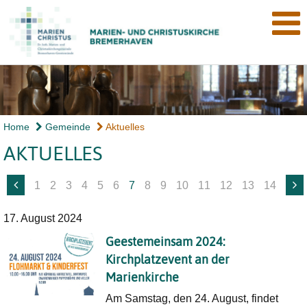
Home
Gemeinde
Aktuelles
AKTUELLES
1
2
3
4
5
6
7
8
9
10
11
12
13
14
17. August 2024
Geestemeinsam 2024:
Kirchplatzevent an der
Marienkirche
Am Samstag, den 24. August, findet